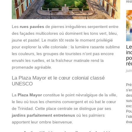
rési
Les
rues pavées
de pierres irrégulières serpentent entre
des façades multicolores où dominent les tons vert, bleu,
jaune et pastel. Le matin tôt reste le moment privilégié
Le
pour explorer la ville coloniale : la lumière rasante sublime
in
les couleurs, les groupes de touristes n’ont pas encore
po
envahi les ruelles, et la fraîcheur matinale rend la
ré
promenade agréable.
jui
La Plaza Mayor et le cœur colonial classé
UNESCO
Pré
s’e
La
Plaza Mayor
constitue le point névralgique de la ville,
des
sus
le lieu où tous les chemins convergent et où bat le cœur
exc
de Trinidad. Cette place centrale se distingue par ses
Pou
jardins parfaitement entretenus
où les palmiers
l’i
apportent leur ombre bienvenue.
éva