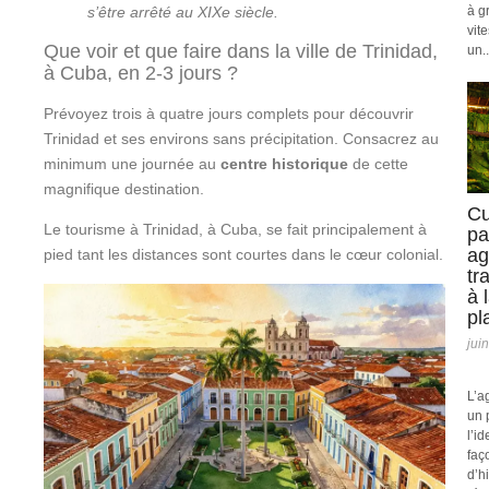
s’être arrêté au XIXe siècle.
à g
vit
Que voir et que faire dans la ville de Trinidad,
un..
à Cuba, en 2-3 jours ?
Prévoyez trois à quatre jours complets pour découvrir
Trinidad et ses environs sans précipitation. Consacrez au
minimum une journée au
centre historique
de cette
magnifique destination.
Cu
Le tourisme à Trinidad, à Cuba, se fait principalement à
pa
ag
pied tant les distances sont courtes dans le cœur colonial.
tr
à 
pl
jui
L’a
un 
l’id
faç
d’h