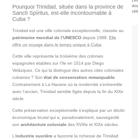
Les
Pourquoi Trinidad, située dans la province de
dou
cél
Sancti Spíritus, est-elle incontournable à
Cuba ?
Trinidad est une ville coloniale exceptionnelle, classée au
patrimoine mondial de l’UNESCO
depuis 1988.
Elle
offre un voyage dans le temps unique à Cuba
.
Cette ville représente la troisième des colonies
espagnoles établies sur l’île en 1514 par Diego
Velázquez. Ce qui la distingue des autres cités coloniales
cubaines ? Son
état de conservation remarquable
.
Contrairement à La Havane où la modernité s’entremêle
avec l’ancien, Trinidad semble figée depuis la fin du XIXe
siècle.
Cette préservation exceptionnelle s’explique par un déclin
économique brutal qui a, paradoxalement, sauvegardé
son
architecture coloniale
des XVIIIe et XIXe siècles.
L’
industrie sucrière
a façonné la richesse de Trinidad