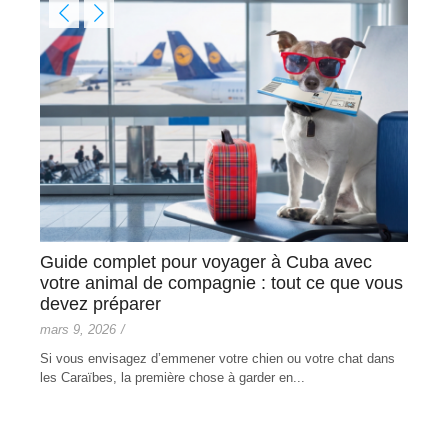
Guide complet pour voyager à Cuba avec
Com
es
votre animal de compagnie : tout ce que vous
févri
devez préparer
L'ac
mars 9, 2026
/
entr
d'hôte
Si vous envisagez d’emmener votre chien ou votre chat dans
de
les Caraïbes, la première chose à garder en...