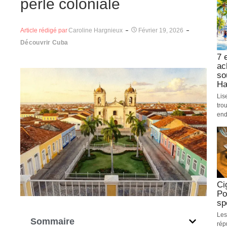
perle coloniale
Article rédigé par
Caroline Hargnieux
Février 19, 2026
Découvrir Cuba
7 
ac
so
Ha
Lis
tro
end
Ci
Po
sp
Les
Sommaire
rép