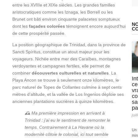
entre les XVIIIe et XIXe siècles. Les grandes familles
aristocratiques comme les Iznaga, les Borrell ou les
Brunet ont bâti environ cinquante palacetes somptueux
NO
dont les
façades colorées
témoignent encore aujourd’hui
C
de cette prospérité passée.
La position géographique de Trinidad, dans la province de
Sancti Spíritus, constitue un atout majeur pour les
voyageurs. Nichée entre mer des Caraïbes, montagnes
verdoyantes et campagnes fertiles, elle permet de
combiner
découvertes culturelles et naturelles
. La
In
Playa Ancon se trouve à seulement onze kilomètres, le
ce
parc naturel de Topes de Collantes culmine à sept cents
vr
mètres d’altitude, et la vallée de Los Ingenios déploie ses
co
sa
anciennes plantations sucrières à quinze kilomètres.
pa
🕰️ Ma première impression en arrivant à
juil
Trinidad : j’ai eu le sentiment de remonter le
temps. Contrairement à La Havane où la
Un 
modernité côtoie le colonial, ici tout semble
min