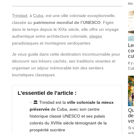
les 
Trinidad
, à
Cuba
, est une ville coloniale exceptionnelle,
classée au
patrimoine mondial de l’UNESCO
. Figée
dans le temps depuis le XIXe siècle, elle offre un voyage
authentique entre architecture coloniale,
plages
paradisiaques et montagnes verdoyantes.
Le
co
Je vous guide dans cette destination incontournable pour
cu
découvrir ses trésors cachés, ses traditions vivantes et
Il 
organiser un séjour mémorable loin des sentiers
Cub
touristiques classiques.
L’essentiel de l’article :
🏛️ Trinidad est la
ville coloniale la mieux
préservée
de Cuba, avec son centre
Qu
de
historique classé UNESCO et ses palais
vo
colorés du XVIIIe siècle témoignant de la
Si 
prospérité sucrière
ach