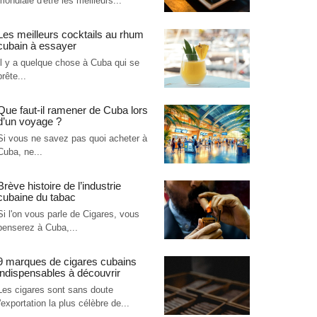
mondiale d'être les meilleurs...
Les meilleurs cocktails au rhum
cubain à essayer
Il y a quelque chose à Cuba qui se
prête...
Que faut-il ramener de Cuba lors
d’un voyage ?
Si vous ne savez pas quoi acheter à
Cuba, ne...
Brève histoire de l’industrie
cubaine du tabac
Si l'on vous parle de Cigares, vous
penserez à Cuba,...
9 marques de cigares cubains
indispensables à découvrir
Les cigares sont sans doute
l'exportation la plus célèbre de...