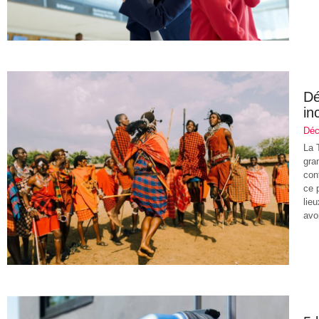
Dé
in
Déc
La 
gra
con
ce 
lie
avo