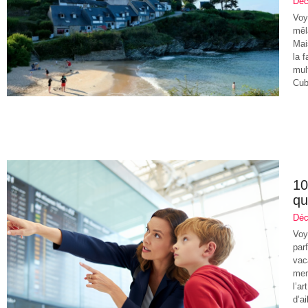
Déc
Voy
mêl
Mai
la 
mul
Cub
10
qu
Déc
Voy
par
vac
men
l’a
d’a