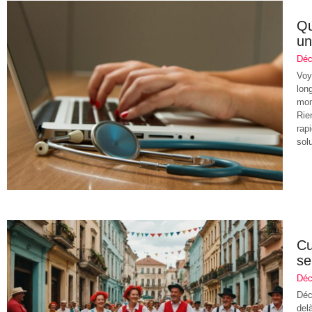
Qu
un
Déc
Voy
lon
mom
Rie
rap
sol
Cu
se
Déc
Déc
del