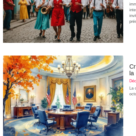
imm
int
inv
pré
Cr
la
Déc
La 
oct