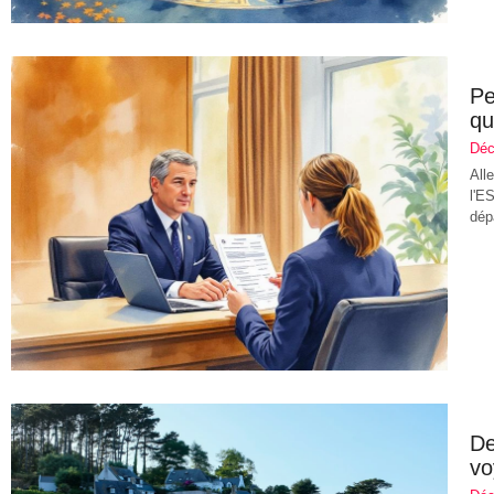
Pe
qu
Déc
All
l'E
dép
De
vo