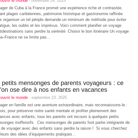
ouvrir le monde
-
novembre 24, 2025
ager de Cuba à la France promet une expérience riche et contrastée,
ant plages caribéennes, patrimoine historique et gastronomie raffinée.
s organiser un tel périple demande un minimum de méthode pour éviter
fatigue, les oublis et les imprévus. Voici comment planifier un voyage
tidestinations sans perdre la sérénité. Choisir le bon itinéraire Un voyage
a–France ne se limite pas...
 petits mensonges de parents voyageurs : ce
’on ose dire à nos enfants en vacances
ouvrir le monde
-
septembre 23, 2025
ager en famille est une aventure extraordinaire, mais reconnaissons-le :
fois, pour préserver notre santé mentale et profiter pleinement des
ances avec enfants, tous les parents ont recours à quelques petits
songes inoffensifs. Ces mensonges de parents font partie intégrante de
rt de voyager avec des enfants sans perdre la raison ! Si vous cherchez
illeurs des idées d’équipements pratiques...