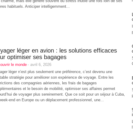
 charme, mais elle génère souvent du stress inutile une fois loin de ses
ères habituels. Anticiper intelligemment...
yager léger en avion : les solutions efficaces
ur optimiser ses bagages
ouvrir le monde
-
avril 6, 2026
ager léger n’est plus seulement une préférence, c’est devenu une
itable stratégie pour améliorer son expérience de voyage. Entre les
trictions des compagnies aériennes, les frais de bagages
plémentaires et le besoin de mobilité, optimiser ses affaires permet
ourd’hui de voyager plus sereinement. Que ce soit pour un séjour à Cuba,
week-end en Europe ou un déplacement professionnel, une...