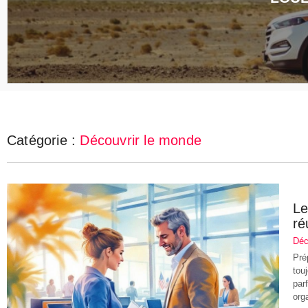
Catégorie :
Découvrir le monde
Le
ré
Déc
Pré
tou
parf
org