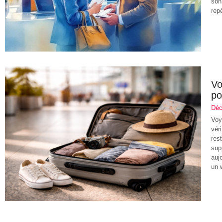
son
rep
Vo
po
Déc
Voy
vér
res
sup
auj
un 