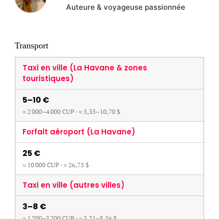
Auteure & voyageuse passionnée
Transport
Taxi en ville (La Havane & zones
touristiques)
5–10 €
≈
2 000–4 000
CUP · ≈
5,35–10,70
$
Forfait aéroport (La Havane)
25 €
≈
10 000
CUP · ≈
26,75
$
Taxi en ville (autres villes)
3–8 €
≈
1 200–3 200
CUP · ≈
3,21–8,56
$