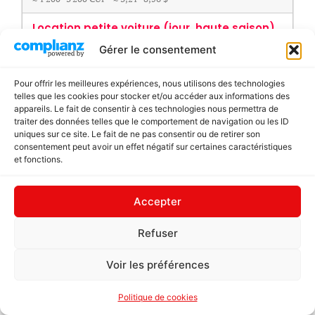
Location petite voiture (jour, haute saison)
Gérer le consentement
60–80 €
≈
24 000–32 000
CUP · ≈
64,20–85,60
$
Pour offrir les meilleures expériences, nous utilisons des technologies
telles que les cookies pour stocker et/ou accéder aux informations des
Assurance obligatoire (par jour)
appareils. Le fait de consentir à ces technologies nous permettra de
traiter des données telles que le comportement de navigation ou les ID
10–15 €
uniques sur ce site. Le fait de ne pas consentir ou de retirer son
consentement peut avoir un effet négatif sur certaines caractéristiques
≈
4 000–6 000
CUP · ≈
10,70–16,05
$
et fonctions.
Drop-off interville (ex. La Havane →
Santiago)
Accepter
~100 €
Refuser
≈
40 000
CUP · ≈
107,00
$
Voir les préférences
Bus interurbain Viazul
SELON TRAJET / RÉSA
Politique de cookies
—