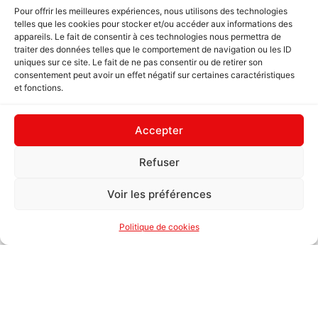
Pour offrir les meilleures expériences, nous utilisons des technologies
telles que les cookies pour stocker et/ou accéder aux informations des
appareils. Le fait de consentir à ces technologies nous permettra de
traiter des données telles que le comportement de navigation ou les ID
Les meilleurs cocktails au rhum cubain à essayer
uniques sur ce site. Le fait de ne pas consentir ou de retirer son
Il y a quelque chose à Cuba qui se prête...
consentement peut avoir un effet négatif sur certaines caractéristiques
et fonctions.
Accepter
Refuser
Voir les préférences
Politique de cookies
Que faut-il ramener de Cuba lors d’un voyage ?
Si vous ne savez pas quoi acheter à Cuba, ne...