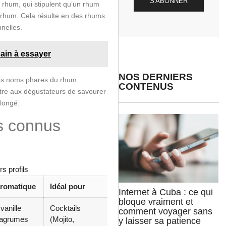
S'ABONNER
 rhum, qui stipulent qu’un rhum
de rhum. Cela résulte en des rhums
nelles.
ain à essayer
NOS DERNIERS
es noms phares du rhum
CONTENUS
tre aux dégustateurs de savourer
olongé.
s connus
s profils
aromatique
Idéal pour
Internet à Cuba : ce qui
bloque vraiment et
vanille
Cocktails
comment voyager sans
 agrumes
(Mojito,
y laisser sa patience