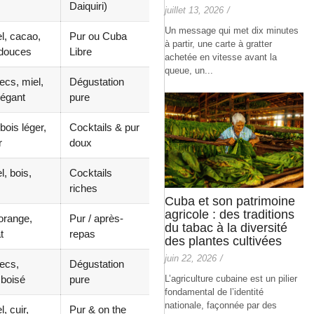
Daiquiri)
juillet 13, 2026
/
Un message qui met dix minutes
l, cacao,
Pur ou Cuba
à partir, une carte à gratter
 douces
Libre
achetée en vitesse avant la
queue, un...
ecs, miel,
Dégustation
légant
pure
 bois léger,
Cocktails & pur
r
doux
, bois,
Cocktails
riches
Cuba et son patrimoine
agricole : des traditions
 orange,
Pur / après-
du tabac à la diversité
t
repas
des plantes cultivées
juin 22, 2026
/
secs,
Dégustation
L’agriculture cubaine est un pilier
 boisé
pure
fondamental de l’identité
nationale, façonnée par des
, cuir,
Pur & on the