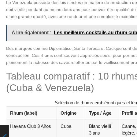
Le Venezuela possède des lois strictes en matière de production de
doit vieillir pendant au moins deux ans pour pouvoir être qualifié 
d’une grande qualité, avec une rondeur et une complexité exception
A lire également :
Les meilleurs cocktails au rhum cub
Des marques comme Diplomático, Santa Teresa et Cacique sont d
vénézuélien. Ces rhums sont souvent appréciés seuls, pour permet
pleinement la richesse des saveurs offertes par le vieillissement pr
Tableau comparatif : 10 rhum
(Cuba & Venezuela)
Sélection de rhums emblématiques et leur
Rhum (label)
Origine
Type / Âge
Profil 
Havana Club 3 Años
Cuba
Blanc vieilli
Canne, 
3 ans
légère,