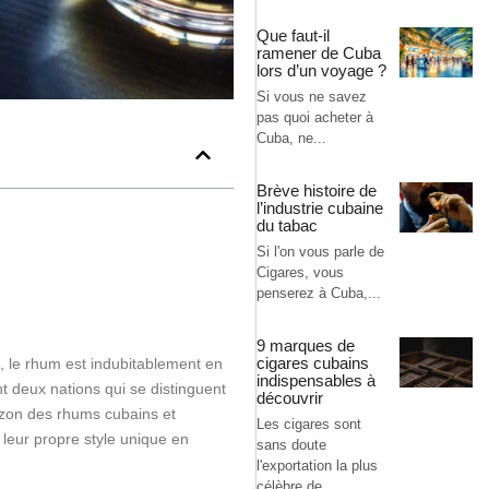
Que faut-il
ramener de Cuba
lors d’un voyage ?
Si vous ne savez
pas quoi acheter à
Cuba, ne...
Brève histoire de
l’industrie cubaine
du tabac
Si l'on vous parle de
Cigares, vous
penserez à Cuba,...
9 marques de
cigares cubains
, le rhum est indubitablement en
indispensables à
t deux nations qui se distinguent
découvrir
rizon des rhums cubains et
Les cigares sont
leur propre style unique en
sans doute
l'exportation la plus
célèbre de...