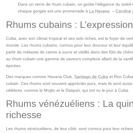
Dans un verre de rhum cubain, on goûte l’élégance du soleil e
chaque gorgée est une promenade à
La Havane
. –
Caroline
Rhums cubains : L’expression
Cuba, avec son climat tropical et ses sols riches, est le foyer de ce
monde. Les rhums cubains, connus pour leur douceur et leur équilib
partir de mélasse de canne à sucre et vieillis dans des fûts de chê
au rhum cubain une gamme de saveurs complexe allant de la vanill
épicées.
Des marques comme Havana Club,
Santiago de Cuba
et Ron Cuba
cubain. Ces rhums sont souvent appréciés purs, mais ils sont aus
célèbres, comme le Mojito et le Daiquiri, qui ont vu le jour à Cuba.
Rhums vénézuéliens : La quin
richesse
Les rhums vénézuéliens, de leur côté, sont connus pour leur riches