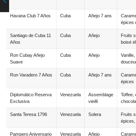
Havana Club 7 Años
Cuba
Añejo 7 ans
Carame
épices
Santiago de Cuba 11
Cuba
Añejo
Fruits s
Años
boisé é
Ron Cubay Añejo
Cuba
Añejo
Vanille,
Suave
douceu
Ron Varadero 7 Años
Cuba
Añejo 7 ans
Caramel
épices
Diplomático Reserva
Venezuela
Assemblage
Toffee,
Exclusiva
vieilli
chocola
Santa Teresa 1796
Venezuela
Solera
Fruits 
épices,
Pampero Aniversario
Venezuela
Añejo
Caramel