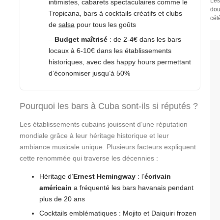
Les
intimistes, cabarets spectaculaires comme le
dou
Tropicana, bars à cocktails créatifs et clubs
cél
de
salsa
pour tous les goûts
Budget maîtrisé
: de 2-4€ dans les bars
locaux à 6-10€ dans les établissements
historiques, avec des happy hours permettant
d’économiser jusqu’à 50%
Pourquoi les bars à Cuba sont-ils si réputés ?
Les établissements cubains jouissent d’une réputation
mondiale grâce à leur héritage historique et leur
ambiance musicale unique. Plusieurs facteurs expliquent
cette renommée qui traverse les décennies :
Héritage d’
Ernest Hemingway
: l’
écrivain
américain
a fréquenté les bars havanais pendant
plus de 20 ans
Cocktails emblématiques : Mojito et Daiquiri frozen