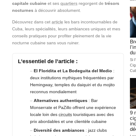
capitale cubaine
et ses
quartiers
regorgent de
trésors
nocturnes
à découvrir absolument.
Découvrez dans cet
article
les bars incontournables de
Cuba, leurs spécialités, leurs ambiances uniques et mes
conseils pratiques pour profiter pleinement de la vie
Br
nocturne cubaine sans vous ruiner.
l’
du
Si 
L’essentiel de l’article :
Cig
El Floridita et La Bodeguita del Medio
:
Cub
deux institutions mythiques fréquentées par
Hemingway, temples du daiquiri et du mojito
reconnus mondialement
Alternatives authentiques
: Bar
Monserrate et PaZillo offrent une expérience
9 
locale loin des
circuits
touristiques avec des
ci
prix abordables et une clientèle cubaine
in
dé
Diversité des ambiances
: jazz clubs