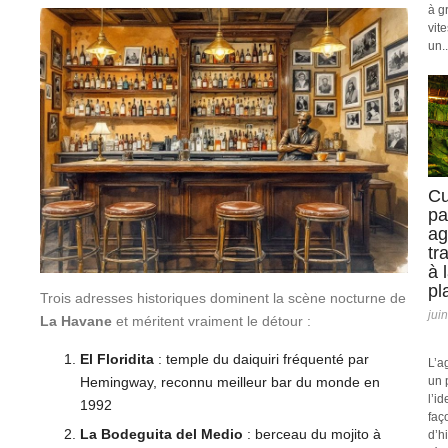
à g
vit
un..
Cu
pa
ag
tr
à 
pl
Trois adresses historiques dominent la scène nocturne de
jui
La Havane
et méritent vraiment le détour :
El Floridita
: temple du daiquiri fréquenté par
L’a
Hemingway, reconnu meilleur bar du monde en
un 
l’id
1992
faç
La Bodeguita del Medio
: berceau du mojito à
d’h