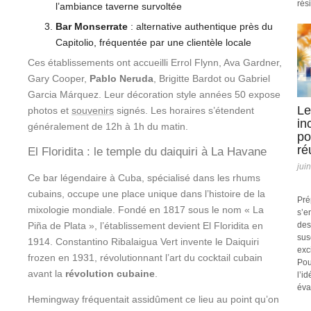
rési
l’ambiance taverne survoltée
Bar Monserrate
: alternative authentique près du
Capitolio, fréquentée par une clientèle locale
Ces établissements ont accueilli Errol Flynn, Ava Gardner,
Gary Cooper,
Pablo Neruda
, Brigitte Bardot ou Gabriel
Garcia Márquez. Leur décoration style années 50 expose
Le
photos et
souvenirs
signés. Les horaires s’étendent
in
généralement de 12h à 1h du matin.
po
ré
El Floridita : le temple du daiquiri à La Havane
jui
Ce bar légendaire à Cuba, spécialisé dans les rhums
cubains, occupe une place unique dans l’histoire de la
Pré
mixologie mondiale. Fondé en 1817 sous le nom « La
s’e
Piña de Plata », l’établissement devient El Floridita en
des
sus
1914. Constantino Ribalaigua Vert invente le Daiquiri
exc
frozen en 1931, révolutionnant l’art du cocktail cubain
Pou
avant la
révolution cubaine
.
l’i
éva
Hemingway fréquentait assidûment ce lieu au point qu’on