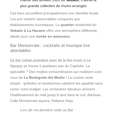
manoir des années 1920 du
Vedado
, il abrite la
plus grande collection de rhums arrangés
Ces bars accueillent principalement une clientèle locale.
Les prix restent raisonnables comparés aux
établissements touristiques. Le
quartier
résidentiel du
Vedado à La Havane
offre une atmosphère différente,
idéale pour une
soirée en amoureux
.
Bar Monserrate : cocktails et musique live
abordables
Ce bar cubain populaire avec de la live music à La
Havane
se trouve à quelques pas du Capitolio. La
spécialité ? Des mojitos extraordinaires qui rivalisent avec
ceux de
La Bodeguita del Medio
! La cuisine reste
simple : grillades et sandwiches satisfont les appétits sans
ruiner votre budget. Les orchestres fabuleux animent
l’établissement du midi jusqu’à tard dans la nuit. Adresse :
Calle Monserrate equina, Habana Vieja.
Lors de ma dernière visite au Bar