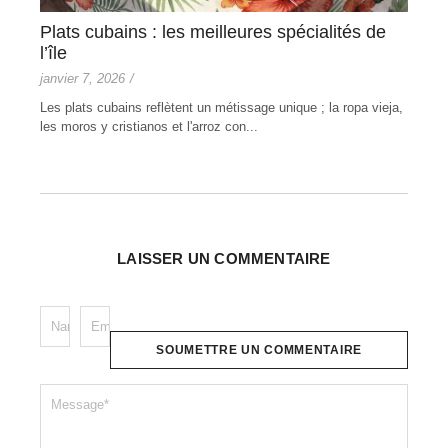
 et
Plats cubains : les meilleures spécialités de
Bar
l’île
un 
janvier 7, 2026
/
nove
un
Les plats cubains reflètent un métissage unique ; la ropa vieja,
Les 
les moros y cristianos et l'arroz con...
authe
LAISSER UN COMMENTAIRE