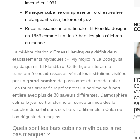
inventé en 1931
Musique cubaine
omniprésente : orchestres live
mélangeant salsa, boléros et jazz
NO
Reconnaissance internationale : El Floridita désigné
C
en 1953 comme l’un des 7 bars les plus célèbres
au monde
La célèbre citation d’
Ernest Hemingway
définit deux
établissements mythiques : « My mojito in La Bodeguita,
my daiquiri in El Floridita ». Cette figure littéraire a
transformé ces adresses en véritables institutions visitées
In
par un
grand nombre
de passionnés du monde entier.
ce
Les rhums arrangés représentent un patrimoine à part
vr
entière avec plus de 30 saveurs différentes. L’atmosphère
co
calme le jour se transforme en soirée animée dès le
sa
pa
coucher du soleil dans ces bars traditionnels à Cuba où
l’on déguste des mojitos.
juil
Quels sont les bars cubains mythiques à ne
Un 
pas manquer ?
min