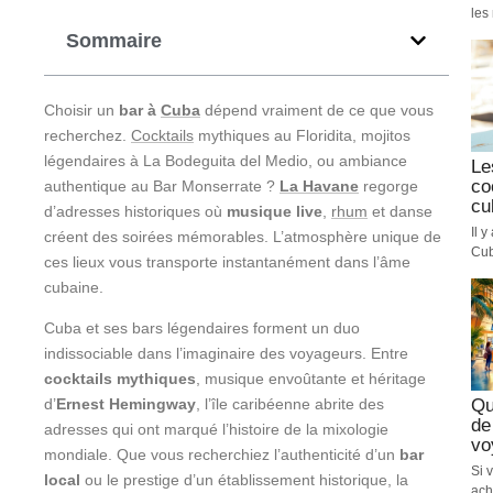
les 
Sommaire
Choisir un
bar à
Cuba
dépend vraiment de ce que vous
recherchez.
Cocktails
mythiques au Floridita, mojitos
légendaires à La Bodeguita del Medio, ou ambiance
Le
co
authentique au Bar Monserrate ?
La Havane
regorge
cu
d’adresses historiques où
musique live
,
rhum
et danse
Il 
créent des soirées mémorables. L’atmosphère unique de
Cub
ces lieux vous transporte instantanément dans l’âme
cubaine.
Cuba et ses bars légendaires forment un duo
indissociable dans l’imaginaire des voyageurs. Entre
cocktails mythiques
, musique envoûtante et héritage
Qu
d’
Ernest Hemingway
, l’île caribéenne abrite des
de
adresses qui ont marqué l’histoire de la mixologie
vo
mondiale. Que vous recherchiez l’authenticité d’un
bar
Si 
local
ou le prestige d’un établissement historique, la
ach