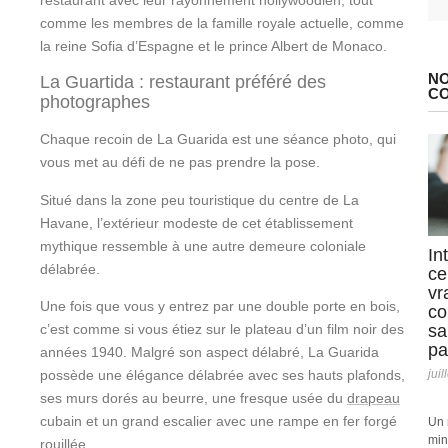
restaurant avec leur rayonnement hollywoodien, tout
comme les membres de la famille royale actuelle, comme
la reine Sofia d’Espagne et le prince Albert de Monaco.
NO
La Guartida : restaurant préféré des
C
photographes
Chaque recoin de La Guarida est une séance photo, qui
vous met au défi de ne pas prendre la pose.
Situé dans la zone peu touristique du centre de La
Havane, l’extérieur modeste de cet établissement
mythique ressemble à une autre demeure coloniale
In
délabrée.
ce
vr
Une fois que vous y entrez par une double porte en bois,
co
sa
c’est comme si vous étiez sur le plateau d’un film noir des
pa
années 1940. Malgré son aspect délabré, La Guarida
juil
possède une élégance délabrée avec ses hauts plafonds,
ses murs dorés au beurre, une fresque usée du
drapeau
cubain et un grand escalier avec une rampe en fer forgé
Un 
min
rouillée.