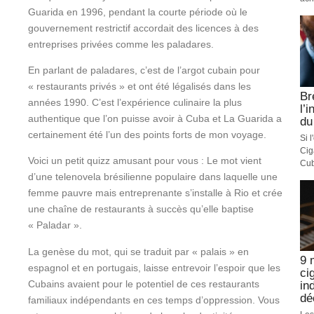
Guarida en 1996, pendant la courte période où le
gouvernement restrictif accordait des licences à des
entreprises privées comme les paladares.
En parlant de paladares, c’est de l’argot cubain pour
« restaurants privés » et ont été légalisés dans les
Br
années 1990. C’est l’expérience culinaire la plus
l’
authentique que l’on puisse avoir à Cuba et La Guarida a
du
certainement été l’un des points forts de mon voyage.
Si 
Cig
Voici un petit quizz amusant pour vous : Le mot vient
Cub
d’une telenovela brésilienne populaire dans laquelle une
femme pauvre mais entreprenante s’installe à Rio et crée
une chaîne de restaurants à succès qu’elle baptise
« Paladar ».
La genèse du mot, qui se traduit par « palais » en
9 
espagnol et en portugais, laisse entrevoir l’espoir que les
ci
Cubains avaient pour le potentiel de ces restaurants
in
dé
familiaux indépendants en ces temps d’oppression. Vous