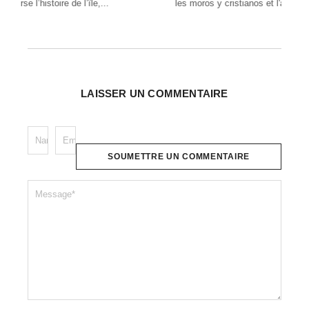
les moros y cristianos et l'arroz con...
des 
LAISSER UN COMMENTAIRE