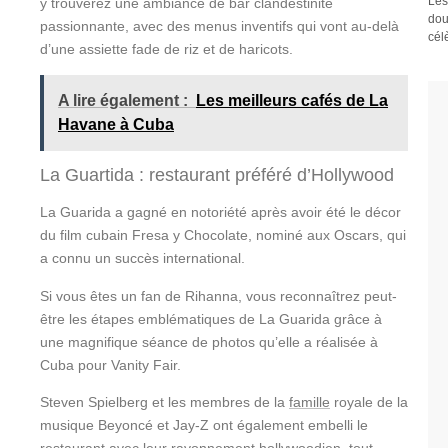
Les
y trouverez une ambiance de bar clandestinité
dou
passionnante, avec des menus inventifs qui vont au-delà
cél
d’une assiette fade de riz et de haricots.
A lire également :
Les meilleurs cafés de La
Havane à Cuba
La Guartida : restaurant préféré d’Hollywood
La Guarida a gagné en notoriété après avoir été le décor
du film cubain Fresa y Chocolate, nominé aux Oscars, qui
a connu un succès international.
Si vous êtes un fan de Rihanna, vous reconnaîtrez peut-
être les étapes emblématiques de La Guarida grâce à
une magnifique séance de photos qu’elle a réalisée à
Cuba pour Vanity Fair.
Steven Spielberg et les membres de la
famille
royale de la
musique Beyoncé et Jay-Z ont également embelli le