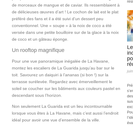
rési
de morceaux de mangue et de caviar. Ils ressemblaient à
de délicieuses œuvres d’art ! Le cochon de lait est le plat
préféré des fans et il a été suivi d’un dessert peu
conventionnel. Une « soupe » à la noix de coco a été
versée dans une petite bouilloire sur de la glace à la noix
de coco et un gâteau éponge.
Le
Un rooftop magnifique
in
po
Pour une vue panoramique inégalée de La Havane,
ré
montez les escaliers de La Guarida jusqu’au bar sur le
jui
toit. Savourez un daiquiri à l’ananas (si bon !) sur la
terrasse surélevée. Regardez avec émerveillement le
Pré
soleil se coucher sur les bâtiments aux couleurs pastel en
s’e
descendant sous l’horizon.
des
sus
Non seulement La Guarida est un lieu incontournable
exc
Pou
lorsque vous êtes à La Havane, mais c’est aussi l’endroit
l’i
idéal pour avoir une vue d’ensemble de la ville.
éva