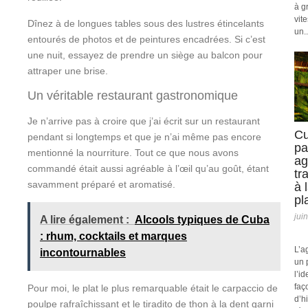
à g
vit
Dînez à de longues tables sous des lustres étincelants
un..
entourés de photos et de peintures encadrées. Si c’est
une nuit, essayez de prendre un siège au balcon pour
attraper une brise.
Un véritable restaurant gastronomique
Je n’arrive pas à croire que j’ai écrit sur un restaurant
Cu
pendant si longtemps et que je n’ai même pas encore
pa
mentionné la nourriture. Tout ce que nous avons
ag
commandé était aussi agréable à l’œil qu’au goût, étant
tr
savamment préparé et aromatisé.
à 
pl
jui
A lire également :
Alcools typiques de Cuba
: rhum, cocktails et marques
L’a
incontournables
un 
l’id
faç
Pour moi, le plat le plus remarquable était le carpaccio de
d’h
poulpe rafraîchissant et le tiradito de thon à la dent garni