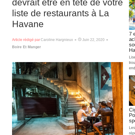
devrait être en tête de votre
liste de restaurants à La
Havane
7 
ac
Article rédigé par
Caroline Hargnieux
Juin 22, 2020
so
Boire Et Manger
Ha
Lis
tro
end
Ci
Po
sp
Les
rép