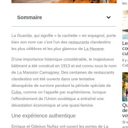
les 
Sommaire
La Guarida, qui signifie « la cachette » en espagnol, porte
bien son nom car c’est l’un des
restaurants
clandestins
Le
co
les plus célèbres et les plus glamour de
La Havane
.
cu
D’une importance historique considérable, le majestueux
Il 
Cub
bâtiment a été construit en 1913 et est connu sous le nom
de La Mansión Camagüey. Des centaines de restaurants
clandestins ont été ouverts dans une tentative
désespérée de survivre pendant la période spéciale de
Cuba
, comme on l’appelle par euphémisme, lorsque
l’effondrement de l’Union soviétique a entraîné une
Qu
dévastation économique et une quasi-famine.
de
Une expérience authentique
vo
Si 
Enrique et Odeisys Nuñez ont ouvert les portes de La
ach