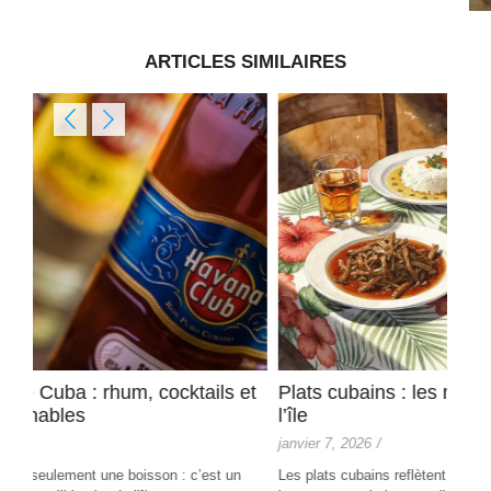
ARTICLES SIMILAIRES
 et
Plats cubains : les meilleures spécialités de
Que
l’île
ino
janvier 7, 2026
/
nove
un
Les plats cubains reflètent un métissage unique ; la ropa vieja,
Chois