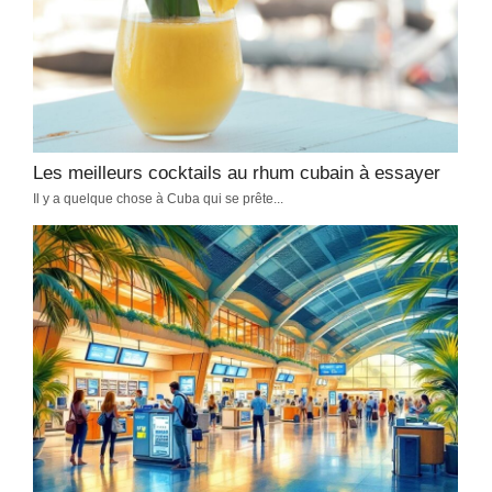
Douane à Cuba : formalités, objets
autorisés et conseils pratiques
Découvrir Cuba
-
janvier 28, 2026
La douane cubaine impose des règles strictes, notamment le
formulaire D'Viajeros, la limite de 5000 USD en liquide et
l'interdiction des drones. Préparez votre passage sereinement.