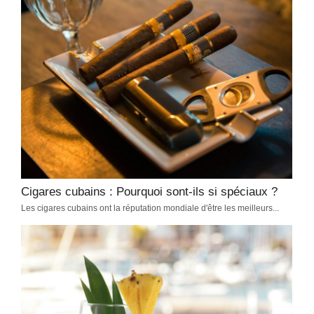
Viazul Cuba : réserver vos trajets en bus et
alternatives pratiques
Découvrir Cuba
-
février 2, 2026
Viazul à Cuba, comment réserver vos billets en ligne, que faire si
le site affiche complet et quelles alternatives choisir, avec des
conseils pratiques testés sur place.