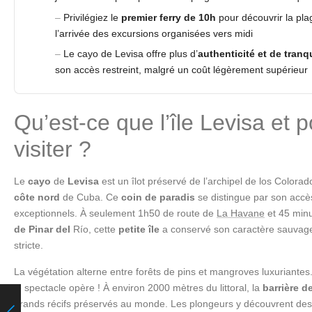
Privilégiez le
premier ferry de 10h
pour découvrir la pla
l’arrivée des excursions organisées vers midi
Le cayo de Levisa offre plus d’
authenticité et de tranqu
son accès restreint, malgré un coût légèrement supérieur
Qu’est-ce que l’île Levisa et p
visiter ?
Le
cayo
de
Levisa
est un îlot préservé de l’archipel de los Colorad
côte nord
de Cuba. Ce
coin de paradis
se distingue par son accè
exceptionnels. À seulement 1h50 de route de
La Havane
et 45 minu
de Pinar del
Río, cette
petite île
a conservé son caractère sauvage
stricte.
La végétation alterne entre forêts de pins et mangroves luxuriantes.
le spectacle opère ! À environ 2000 mètres du littoral, la
barrière de
grands récifs préservés au monde. Les plongeurs y découvrent des 