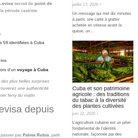
Levisa
servait de
point de
juillet 13, 2026
/
la période castriste.
Un message qui met dix minutes
à partir, une carte à gratter
achetée en vitesse avant la
queue, un...
s
es 59 identifiées à Cuba
rins
lors d’un
voyage à Cuba
 des plus belles surprises
Cuba et son patrimoine
rouverez une authenticité
agricole : des traditions
mier ferry du matin.
du tabac à la diversité
des plantes cultivées
evisa depuis
juin 22, 2026
/
L’agriculture cubaine est un pilier
fondamental de l’identité
nationale, façonnée par des
t passer par
Palma Rubia
, petit