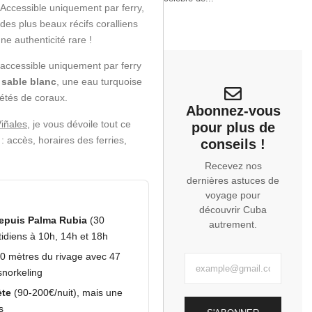
 Accessible uniquement par ferry,
des plus beaux récifs coralliens
ne authenticité rare !
 accessible uniquement par ferry
sable blanc
, une eau turquoise
iétés de coraux.
Abonnez-vous
iñales
, je vous dévoile tout ce
pour plus de
: accès, horaires des ferries,
conseils !
.
Recevez nos
dernières astuces de
voyage pour
découvrir Cuba
depuis Palma Rubia
(30
autrement.
idiens à 10h, 14h et 18h
0 mètres du rivage avec 47
snorkeling
ète
(90-200€/nuit), mais une
s