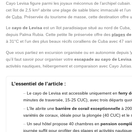
Cayo Levisa figure parmi les joyaux méconnus de l’archipel cubain.
cet îlot de 2,5 km² abrite une plage de sable blanc immaculé et l’un 
de
Cuba
. Préservée du tourisme de masse, cette destination offre u
Le
cayo de Levisa
est un îlot paradisiaque situé au nord de Cuba,
depuis Palma Rubia. Cette petite île préservée offre des
plages
de 
à 31°C et l’un des plus beaux récifs coralliens de Cuba avec 47 var
Que vous partiez en excursion organisée ou en autonomie depuis
V
qu’il faut savoir pour organiser votre
escapade au cayo de Levisa
activités nautiques, hébergement et comparaison avec Cayo Jutías
L’essentiel de l’article :
Le cayo de Levisa est accessible uniquement en
ferry 
minutes de traversée, 15-25 CUC), avec trois départs quot
L’île abrite une
barrière de corail exceptionnelle
à 200
variétés de coraux, idéale pour la plongée (40 CUC) et le 
Un seul hôtel propose 40 chambres en
pension compl
journée suffit pour profiter des plages et activités nautique