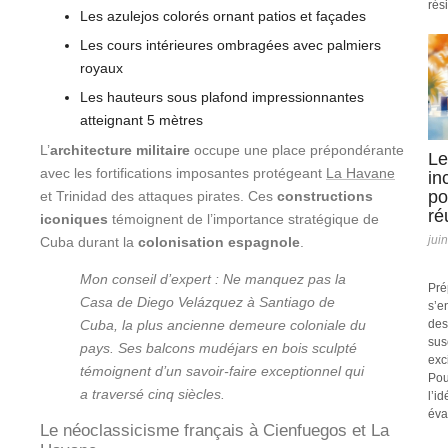
rési
Les azulejos colorés ornant patios et façades
Les cours intérieures ombragées avec palmiers
royaux
Les hauteurs sous plafond impressionnantes
atteignant 5 mètres
L’
architecture militaire
occupe une place prépondérante
Le
avec les fortifications imposantes protégeant
La Havane
in
po
et Trinidad des attaques pirates. Ces
constructions
ré
iconiques
témoignent de l’importance stratégique de
jui
Cuba durant la
colonisation espagnole
.
Mon conseil d’expert : Ne manquez pas la
Pré
Casa de Diego Velázquez à Santiago de
s’e
Cuba, la plus ancienne demeure coloniale du
des
sus
pays. Ses balcons mudéjars en bois sculpté
exc
témoignent d’un savoir-faire exceptionnel qui
Pou
a traversé cinq siècles.
l’i
éva
Le néoclassicisme français à Cienfuegos et La