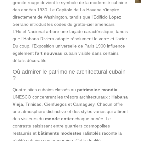
granite rouge devient le symbole de la modernité cubaine
des années 1930. Le Capitole de La Havane s’inspire
directement de Washington, tandis que l’Edificio López
Serrano introduit les codes du gratte-ciel américain.
L’Hotel Nacional arbore une façade caractéristique, tandis
que l’Habana Riviera adopte résolument le verre et l’acier.
Du coup, l’Exposition universelle de Paris 1900 influence
également l’
art nouveau
cubain visible dans certains
détails décoratifs.
Où admirer le patrimoine architectural cubain
?
Quatre sites cubains classés au
patrimoine mondial
UNESCO concentrent les trésors architecturaux :
Habana
Vieja
, Trinidad, Cienfuegos et Camagüey. Chacun offre
une atmosphère distinctive et des styles variés qui attirent
des visiteurs du
monde entier
chaque année. Le
contraste saisissant entre quartiers cosmopolites
restaurés et
bâtiments modestes
rafistolés raconte la
réalité cubaine contemporaine. Cette dualité