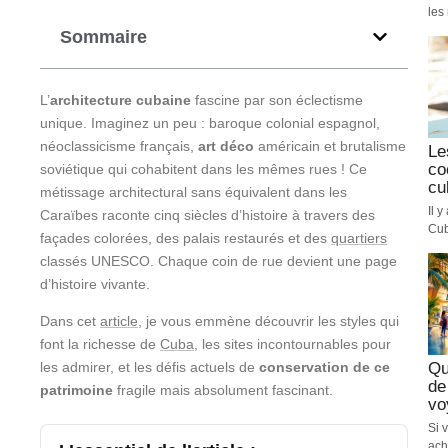
les 
Sommaire
L’
architecture cubaine
fascine par son éclectisme
unique. Imaginez un peu : baroque colonial espagnol,
néoclassicisme français,
art déco
américain et brutalisme
Le
co
soviétique qui cohabitent dans les mêmes rues ! Ce
cu
métissage architectural sans équivalent dans les
Il 
Caraïbes raconte cinq siècles d’histoire à travers des
Cub
façades colorées, des palais restaurés et des
quartiers
classés UNESCO. Chaque coin de rue devient une page
d’histoire vivante.
Dans cet
article
, je vous emmène découvrir les styles qui
font la richesse de
Cuba
, les sites incontournables pour
Qu
les admirer, et les défis actuels de
conservation de ce
de
patrimoine
fragile mais absolument fascinant.
vo
Si 
ach