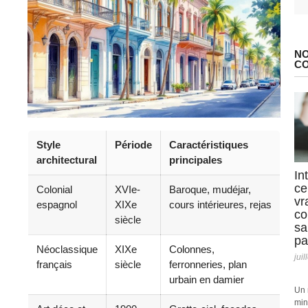
NO
C
Style
Période
Caractéristiques
architectural
principales
In
ce
Colonial
XVIe-
Baroque, mudéjar,
vr
espagnol
XIXe
cours intérieures, rejas
co
siècle
sa
pa
Néoclassique
XIXe
Colonnes,
juil
français
siècle
ferronneries, plan
urbain en damier
Un 
min