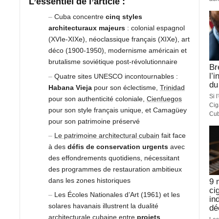
L’essentiel de l’article :
Cuba concentre
cinq styles
architecturaux majeurs
: colonial espagnol
(XVIe-XIXe), néoclassique français (XIXe), art
déco (1900-1950), modernisme américain et
brutalisme soviétique post-révolutionnaire
Br
l’
Quatre sites UNESCO incontournables :
du
Habana Vieja
pour son éclectisme,
Trinidad
Si 
pour son authenticité coloniale,
Cienfuegos
Cig
pour son style français unique, et Camagüey
Cub
pour son patrimoine préservé
Le patrimoine architectural cubain
fait face
à des
défis de conservation urgents
avec
des effondrements quotidiens, nécessitant
des programmes de restauration ambitieux
dans les zones historiques
9 
ci
Les Écoles Nationales d’Art (1961) et les
in
solares havanais illustrent la dualité
dé
architecturale cubaine entre
projets