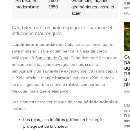
Art déco et
1900-
Gratte-ciel, façades
à g
modernisme
1950
géométriques, verre et
vit
acier
un..
L’architecture coloniale espagnole : baroque et
influences mauresques
L’
architecture coloniale
de Cuba se caractérise par un
style mudéjar visible notamment à la Casa de Diego
Cu
Velázquez à
Santiago de Cuba
. Cette demeure historique
pa
présente des balcons ouvragés en bois sculpté
ag
témoignant d’un savoir-faire exceptionnel transmis depuis
tr
le XVIe siècle. Le
style baroque
cubain du XVIIIe siècle
à 
pl
se distingue par une sobriété relative comparée au
Mexique, mais quelle élégance !
jui
Les éléments caractéristiques de cette
période coloniale
L’a
incluent :
un 
l’id
Les rejas, ces fenêtres grillées en fer forgé
faç
protégeant de la chaleur
d’h