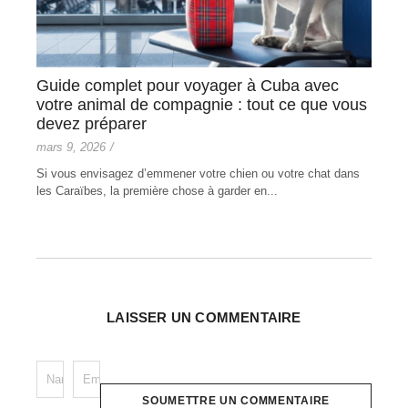
Guide complet pour voyager à Cuba avec
Com
es
votre animal de compagnie : tout ce que vous
févri
devez préparer
L'ac
mars 9, 2026
/
entr
d'hôte
Si vous envisagez d’emmener votre chien ou votre chat dans
de
les Caraïbes, la première chose à garder en...
LAISSER UN COMMENTAIRE