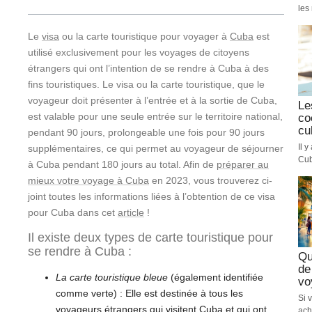
les 
Le
visa
ou la carte touristique pour voyager à
Cuba
est
utilisé exclusivement pour les voyages de citoyens
étrangers qui ont l’intention de se rendre à Cuba à des
fins touristiques. Le visa ou la carte touristique, que le
voyageur doit présenter à l’entrée et à la sortie de Cuba,
Le
est valable pour une seule entrée sur le territoire national,
co
cu
pendant 90 jours, prolongeable une fois pour 90 jours
Il 
supplémentaires, ce qui permet au voyageur de séjourner
Cub
à Cuba pendant 180 jours au total. Afin de
préparer au
mieux votre voyage à Cuba
en 2023, vous trouverez ci-
joint toutes les informations liées à l’obtention de ce visa
pour Cuba dans cet
article
!
Il existe deux types de carte touristique pour
se rendre à Cuba :
Qu
de
La carte touristique bleue
(également identifiée
vo
comme verte) : Elle est destinée à tous les
Si 
voyageurs étrangers qui visitent Cuba et qui ont
ach