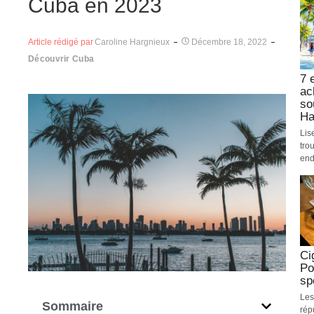
Cuba en 2023
Article rédigé par
Caroline Hargnieux
Décembre 18, 2022
Découvrir Cuba
7 
ac
so
Ha
Lis
tro
end
Ci
Po
sp
Les
Sommaire
rép