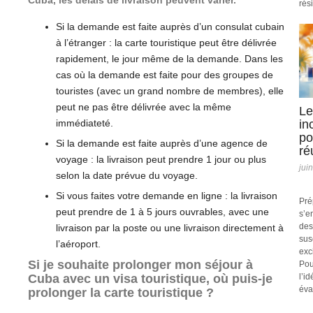
Cuba, les délais de livraison peuvent varier.
rési
Si la demande est faite auprès d’un consulat cubain
à l’étranger : la carte touristique peut être délivrée
rapidement, le jour même de la demande. Dans les
cas où la demande est faite pour des groupes de
touristes (avec un grand nombre de membres), elle
peut ne pas être délivrée avec la même
Le
immédiateté.
in
po
Si la demande est faite auprès d’une agence de
ré
voyage : la livraison peut prendre 1 jour ou plus
jui
selon la date prévue du voyage.
Si vous faites votre demande en ligne : la livraison
Pré
peut prendre de 1 à 5 jours ouvrables, avec une
s’e
des
livraison par la poste ou une livraison directement à
sus
l’aéroport.
exc
Si je souhaite prolonger mon séjour à
Pou
Cuba avec un visa touristique, où puis-je
l’i
éva
prolonger la carte touristique ?