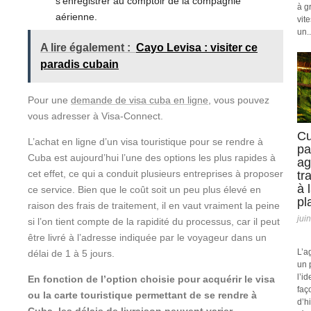
s’enregistrer au comptoir de la compagnie
à g
aérienne.
vit
un..
A lire également :
Cayo Levisa : visiter ce
paradis cubain
Pour une
demande de visa cuba en ligne
, vous pouvez
vous adresser à Visa-Connect.
Cu
L’achat en ligne d’un visa touristique pour se rendre à
pa
Cuba est aujourd’hui l’une des options les plus rapides à
ag
cet effet, ce qui a conduit plusieurs entreprises à proposer
tr
à 
ce service. Bien que le coût soit un peu plus élevé en
pl
raison des frais de traitement, il en vaut vraiment la peine
jui
si l’on tient compte de la rapidité du processus, car il peut
être livré à l’adresse indiquée par le voyageur dans un
L’a
délai de 1 à 5 jours.
un 
l’id
En fonction de l’option choisie pour acquérir le visa
faç
ou la carte touristique permettant de se rendre à
d’h