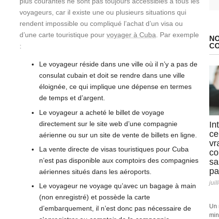
plus courantes ne sont pas toujours accessibles à tous les
voyageurs, car il existe une ou plusieurs situations qui
rendent impossible ou compliqué l’achat d’un visa ou
d’une carte touristique pour
voyager à Cuba
. Par exemple
NO
C
:
Le voyageur réside dans une ville où il n’y a pas de
consulat cubain et doit se rendre dans une ville
éloignée, ce qui implique une dépense en termes
de temps et d’argent.
Le voyageur a acheté le billet de voyage
directement sur le site web d’une compagnie
In
ce
aérienne ou sur un site de vente de billets en ligne.
vr
La vente directe de visas touristiques pour Cuba
co
n’est pas disponible aux comptoirs des compagnies
sa
pa
aériennes situés dans les aéroports.
juil
Le voyageur ne voyage qu’avec un bagage à main
(non enregistré) et possède la carte
Un 
d’embarquement, il n’est donc pas nécessaire de
min