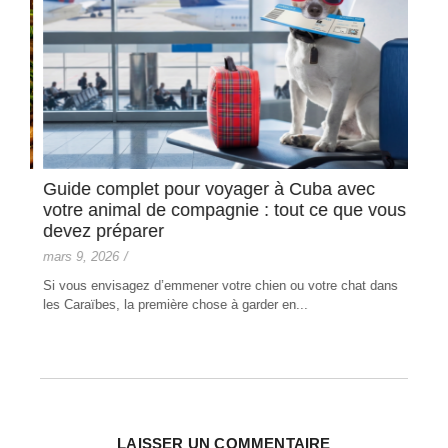
Guide complet pour voyager à Cuba avec
Com
es
votre animal de compagnie : tout ce que vous
févri
devez préparer
L'ac
mars 9, 2026
/
entr
d'hôte
Si vous envisagez d’emmener votre chien ou votre chat dans
de
les Caraïbes, la première chose à garder en...
LAISSER UN COMMENTAIRE