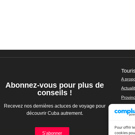
Tour
A prop
Abonnez-vous pour plus de
Actuali
conseils !
Provin
Recevez nos dernières actuces de voyage pour
Contac
découvrir Cuba autrement.
Mentio
Politiq
Pour offrir 
S'abonner
cookies pour
Condit