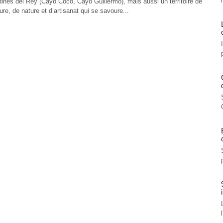
dines del Rey (Cayo Coco, Cayo Guillermo), mais aussi un territoire de
ture, de nature et d’artisanat qui se savoure...