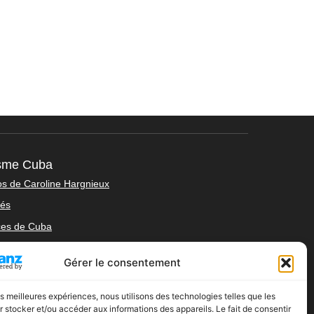
isme Cuba
os de Caroline Hargnieux
tés
ces de Cuba
t
Gérer le consentement
ns légales
ue de Cookies (UE)
les meilleures expériences, nous utilisons des technologies telles que les
 stocker et/ou accéder aux informations des appareils. Le fait de consentir
ions générales