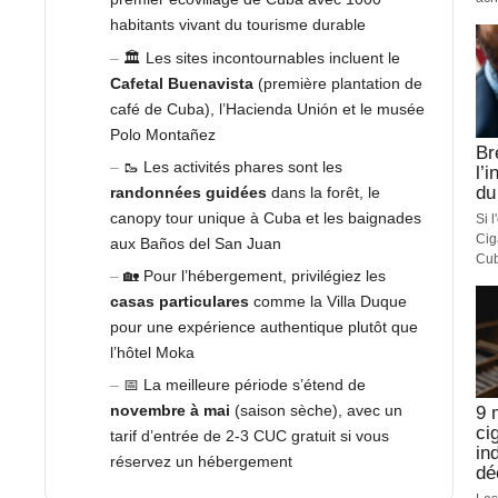
habitants vivant du tourisme durable
🏛️ Les sites incontournables incluent le
Cafetal Buenavista
(première plantation de
café de Cuba), l’Hacienda Unión et le musée
Polo Montañez
Br
🥾 Les activités phares sont les
l’
du
randonnées guidées
dans la forêt, le
canopy tour unique à Cuba et les baignades
Si 
Cig
aux Baños del San Juan
Cub
🏡 Pour l’hébergement, privilégiez les
casas particulares
comme la Villa Duque
pour une expérience authentique plutôt que
l’hôtel Moka
📅 La meilleure période s’étend de
novembre à mai
(saison sèche), avec un
9 
ci
tarif d’entrée de 2-3 CUC gratuit si vous
in
réservez un hébergement
dé