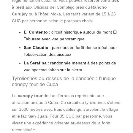
réglementation cubaine. Vous pouvez réserver votre
trek
à pied
aux Oficinas del Complejo près du
Rancho
Curujey
ou à l’hôtel Moka. Les tarifs varient de 15 à 25
CUC par personne selon le parcours choisi.
El Contento
: circuit historique autour du mont El
Taburete avec vue panoramique
San Claudio
: parcours en forêt dense idéal pour
l’observation des oiseaux
La Serafina
: randonnée menant à des points de
vue spectaculaires sur la sierra
Tyroliennes au-dessus de la canopée : l’unique
canopy tour de Cuba
Le
canopy tour
de Las Terrazas représente une
attraction unique à Cuba. Ce circuit de tyroliennes s’étend
sur 1600 mètres avec trois câbles qui survolent le village
et le
lac San Juan
. Pour 35 CUC par personne, vous
vivrez une expérience grisante au-dessus de la forêt
reconstituée.