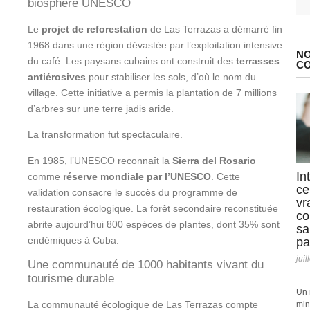
biosphère UNESCO
Le
projet de reforestation
de Las Terrazas a démarré fin
1968 dans une région dévastée par l’exploitation intensive
NO
du café. Les paysans cubains ont construit des
terrasses
C
antiérosives
pour stabiliser les sols, d’où le nom du
village. Cette initiative a permis la plantation de 7 millions
d’arbres sur une terre jadis aride.
La transformation fut spectaculaire.
En 1985, l’UNESCO reconnaît la
Sierra del Rosario
In
comme
réserve mondiale par l’UNESCO
. Cette
ce
validation consacre le succès du programme de
vr
restauration écologique. La forêt secondaire reconstituée
co
abrite aujourd’hui 800 espèces de plantes, dont 35% sont
sa
endémiques à Cuba.
pa
juil
Une communauté de 1000 habitants vivant du
tourisme durable
Un 
La communauté écologique de Las Terrazas compte
min