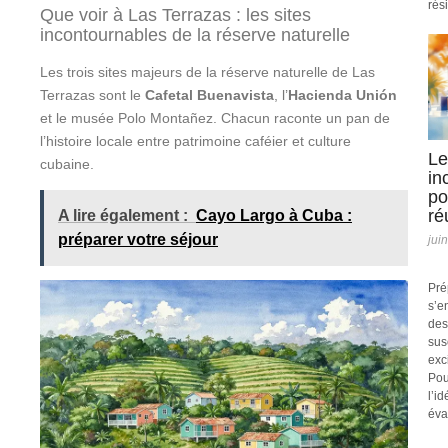
rési
Que voir à Las Terrazas : les sites
incontournables de la réserve naturelle
Les trois sites majeurs de la réserve naturelle de Las
Terrazas sont le
Cafetal Buenavista
, l’
Hacienda Unión
et le musée Polo Montañez. Chacun raconte un pan de
l’histoire locale entre patrimoine caféier et culture
Le
cubaine.
in
po
ré
A lire également :
Cayo Largo à Cuba :
préparer votre séjour
jui
Pré
s’e
des
sus
exc
Pou
l’i
éva