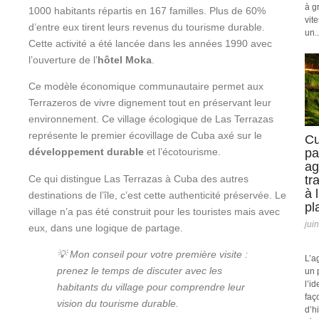
à g
1000 habitants répartis en 167 familles. Plus de 60%
vit
d’entre eux tirent leurs revenus du tourisme durable.
un..
Cette activité a été lancée dans les années 1990 avec
l’ouverture de l’
hôtel Moka
.
Ce modèle économique communautaire permet aux
Terrazeros de vivre dignement tout en préservant leur
environnement. Ce village écologique de Las Terrazas
représente le premier écovillage de Cuba axé sur le
Cu
pa
développement durable
et l’écotourisme.
ag
Ce qui distingue Las Terrazas à Cuba des autres
tr
à 
destinations de l’île, c’est cette authenticité préservée. Le
pl
village n’a pas été construit pour les touristes mais avec
jui
eux, dans une logique de partage.
💡 Mon conseil pour votre première visite :
L’a
prenez le temps de discuter avec les
un 
l’id
habitants du village pour comprendre leur
faç
vision du tourisme durable.
d’h