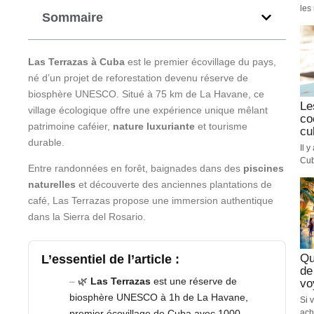
les 
Sommaire
Las Terrazas à Cuba
est le premier écovillage du pays,
né d’un projet de reforestation devenu réserve de
biosphère UNESCO. Situé à 75 km de La Havane, ce
Le
village écologique offre une expérience unique mêlant
co
patrimoine caféier,
nature luxuriante
et tourisme
cu
durable.
Il 
Cub
Entre randonnées en forêt, baignades dans des
piscines
naturelles
et découverte des anciennes plantations de
café, Las Terrazas propose une immersion authentique
dans la Sierra del Rosario.
Qu
L’essentiel de l’article :
de
🌿
Las Terrazas
est une réserve de
vo
biosphère UNESCO à 1h de La Havane,
Si 
ach
premier écovillage de Cuba avec 1000