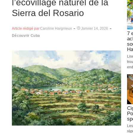
l’écovillage naturel de la
Sierra del Rosario
Article rédigé par
Caroline Hargnieux
Janvier 14, 2026
7 
Découvrir Cuba
ac
so
Ha
Lis
tro
end
Ci
Po
sp
Les
rép