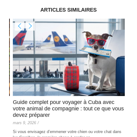
ARTICLES SIMILAIRES
Guide complet pour voyager à Cuba avec
Com
es
votre animal de compagnie : tout ce que vous
févri
devez préparer
L'ac
mars 9, 2026
/
entr
d'hôte
Si vous envisagez d’emmener votre chien ou votre chat dans