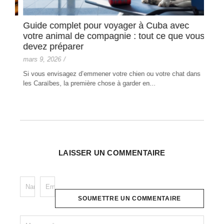
Guide complet pour voyager à Cuba avec
Com
es
votre animal de compagnie : tout ce que vous
févri
devez préparer
L'ac
mars 9, 2026
/
entr
d'hôte
Si vous envisagez d’emmener votre chien ou votre chat dans
de
les Caraïbes, la première chose à garder en...
LAISSER UN COMMENTAIRE