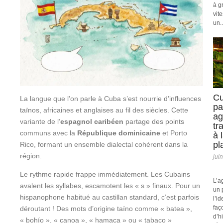
à g
vit
un..
Cu
La langue que l’on parle à Cuba s’est nourrie d’influences
pa
taïnos, africaines et anglaises au fil des siècles. Cette
ag
variante de l’
espagnol caribéen
partage des points
tr
communs avec la
République dominicaine
et Porto
à 
pl
Rico, formant un ensemble dialectal cohérent dans la
région.
jui
Le rythme rapide frappe immédiatement. Les Cubains
L’a
avalent les syllabes, escamotent les « s » finaux. Pour un
un 
hispanophone habitué au castillan standard, c’est parfois
l’id
faç
déroutant ! Des mots d’origine taïno comme « batea »,
d’h
« bohío », « canoa », « hamaca » ou « tabaco »