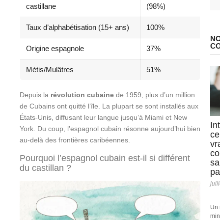
castillane
(98%)
Taux d’alphabétisation (15+ ans)
100%
NO
C
Origine espagnole
37%
Métis/Mulâtres
51%
Depuis la
révolution cubaine
de 1959, plus d’un million
de Cubains ont quitté l’île. La plupart se sont installés aux
États-Unis, diffusant leur langue jusqu’à Miami et New
In
York. Du coup, l’espagnol cubain résonne aujourd’hui bien
ce
au-delà des frontières caribéennes.
vr
co
Pourquoi l’espagnol cubain est-il si différent
sa
du castillan ?
pa
juil
Un 
min