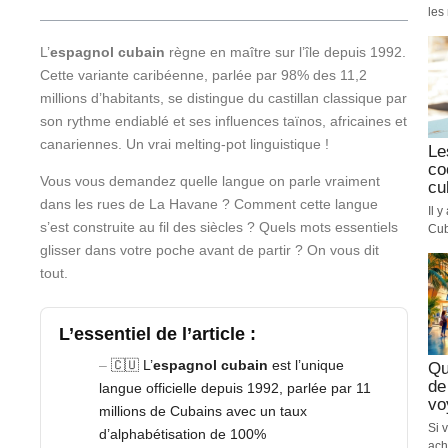
les 
L’
espagnol cubain
règne en maître sur l’île depuis 1992.
Cette variante caribéenne, parlée par 98% des 11,2
millions d’habitants, se distingue du castillan classique par
son rythme endiablé et ses influences taïnos, africaines et
canariennes. Un vrai melting-pot linguistique !
Le
co
Vous vous demandez quelle langue on parle vraiment
cu
dans les rues de La Havane ? Comment cette langue
Il 
s’est construite au fil des siècles ? Quels mots essentiels
Cub
glisser dans votre poche avant de partir ? On vous dit
tout.
L’essentiel de l’article :
🇨🇺 L’
espagnol cubain
est l’unique
Qu
de
langue officielle depuis 1992, parlée par 11
vo
millions de Cubains avec un taux
Si 
d’alphabétisation de 100%
ach