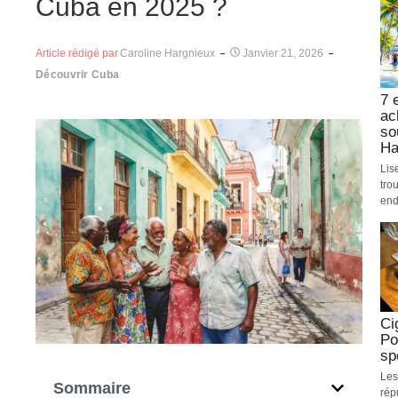
Cuba en 2025 ?
Article rédigé par
Caroline Hargnieux
Janvier 21, 2026
Découvrir Cuba
7 
ac
so
Ha
Lis
tro
end
Ci
Po
sp
Les
Sommaire
rép