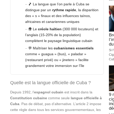
🎵 La langue que l’on parle à Cuba se
distingue par un
rythme rapide
, la disparition
des « s » finaux et des influences taïnos,
africaines et canariennes uniques
🌍 Le
créole haïtien
(300 000 locuteurs) et
Br
l’anglais (15-20% de la population)
l’
complètent le paysage linguistique cubain
du
💬 Maîtriser les
cubanismes essentiels
Si 
comme « guagua » (bus), « paladar »
Cig
Cub
(restaurant privé) ou « jinetero » facilite
grandement votre immersion sur l’île
Quelle est la langue officielle de Cuba ?
Depuis 1992, l’
espagnol cubain
est inscrit dans la
9 
Constitution cubaine
comme seule
langue officielle à
ci
in
Cuba
. Pas de débat, pas d’alternative. L’article 2 impose
dé
cette règle dans tous les services gouvernementaux, les