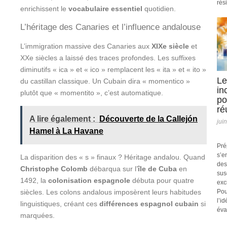
rési
enrichissent le
vocabulaire essentiel
quotidien.
L’héritage des Canaries et l’influence andalouse
L’immigration massive des Canaries aux
XIXe siècle
et
XXe siècles a laissé des traces profondes. Les suffixes
diminutifs « ica » et « ico » remplacent les « ita » et « ito »
Le
du castillan classique. Un Cubain dira « momentico »
in
plutôt que « momentito », c’est automatique.
po
ré
A lire également :
Découverte de la Callejón
jui
Hamel à La Havane
Pré
s’e
La disparition des « s » finaux ? Héritage andalou. Quand
des
Christophe Colomb
débarqua sur l’
île de Cuba
en
sus
1492, la
colonisation espagnole
débuta pour quatre
exc
siècles. Les colons andalous imposèrent leurs habitudes
Pou
l’i
linguistiques, créant ces
différences espagnol cubain
si
éva
marquées.