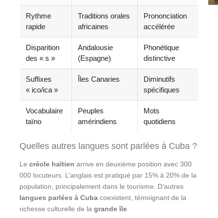
Rythme
Traditions orales
Prononciation
rapide
africaines
accélérée
Disparition
Andalousie
Phonétique
des « s »
(Espagne)
distinctive
Suffixes
Îles Canaries
Diminutifs
« ico/ica »
spécifiques
Vocabulaire
Peuples
Mots
taïno
amérindiens
quotidiens
Quelles autres langues sont parlées à Cuba ?
Le
créole haïtien
arrive en deuxième position avec 300
000 locuteurs. L’anglais est pratiqué par 15% à 20% de la
population, principalement dans le tourisme. D’autres
langues parlées à Cuba
coexistent, témoignant de la
richesse culturelle de la
grande île
.